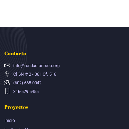
Contacto
info@fundacionfsco.org
Cl 6N # 2 - 36 | Of. 516
(602) 668 0042
316·529 5455
Proyectos
Inicio